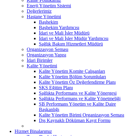
Kalite Politikamız
Enerji Yönetim Sistemi
Değerlerimiz
Hastane Yönetimi
Başhekim
Başhekim Yardımcısı
İdari ve Mali İşler Müdürü
İdari ve Mali İşler Müdür Yardımcısı
Sağlık Bakım Hizmetleri Müdürü
Organizasyon Şeması
Organizasyon Yapısı
İdari Birimler
Kalite Yönetimi
Kalite Yönetim Komite Çalışanları
Kalite Yönetim Bölüm Sorumluları
Kalite Yönetim Öz Değerlendirme Planı
SKS Eğitim Planı
Sağlıkta Performans ve Kalite Yönergesi
Sağlıkta Performans ve Kalite Yönetmeliği
SB Performans Yönetim ve Kalite Daire
Başkanlığı
Kalite Yönetim Birimi Organizasyon Şeması
Dış Kaynaklı Döküman Kayıt Formu
Hizmet Binalarımız