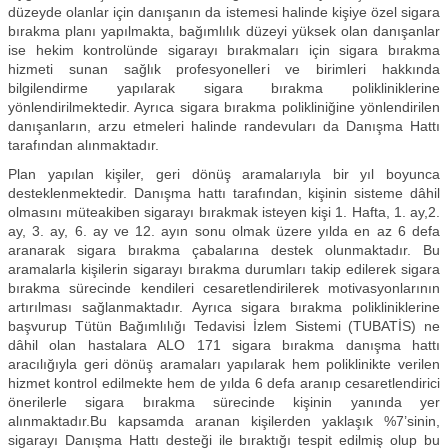
düzeyde olanlar için danışanın da istemesi halinde kişiye özel sigara
bırakma planı yapılmakta, bağımlılık düzeyi yüksek olan danışanlar
ise hekim kontrolünde sigarayı bırakmaları için sigara bırakma
hizmeti sunan sağlık profesyonelleri ve birimleri hakkında
bilgilendirme yapılarak sigara bırakma polikliniklerine
yönlendirilmektedir. Ayrıca sigara bırakma polikliniğine yönlendirilen
danışanların, arzu etmeleri halinde randevuları da Danışma Hattı
tarafından alınmaktadır.
Plan yapılan kişiler, geri dönüş aramalarıyla bir yıl boyunca
desteklenmektedir. Danışma hattı tarafından, kişinin sisteme dâhil
olmasını müteakiben sigarayı bırakmak isteyen kişi 1. Hafta, 1. ay,2.
ay, 3. ay, 6. ay ve 12. ayın sonu olmak üzere yılda en az 6 defa
aranarak sigara bırakma çabalarına destek olunmaktadır. Bu
aramalarla kişilerin sigarayı bırakma durumları takip edilerek sigara
bırakma sürecinde kendileri cesaretlendirilerek motivasyonlarının
artırılması sağlanmaktadır. Ayrıca sigara bırakma polikliniklerine
başvurup Tütün Bağımlılığı Tedavisi İzlem Sistemi (TUBATİS) ne
dâhil olan hastalara ALO 171 sigara bırakma danışma hattı
aracılığıyla geri dönüş aramaları yapılarak hem poliklinikte verilen
hizmet kontrol edilmekte hem de yılda 6 defa aranıp cesaretlendirici
önerilerle sigara bırakma sürecinde kişinin yanında yer
alınmaktadır.Bu kapsamda aranan kişilerden yaklaşık %7’sinin,
sigarayı Danışma Hattı desteği ile bıraktığı tespit edilmiş olup bu