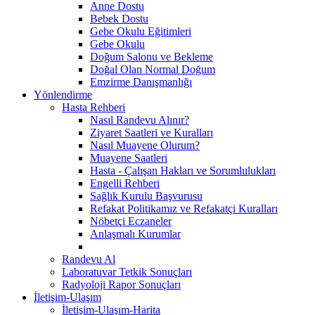
Anne Dostu
Bebek Dostu
Gebe Okulu Eğitimleri
Gebe Okulu
Doğum Salonu ve Bekleme
Doğal Olan Normal Doğum
Emzirme Danışmanlığı
Yönlendirme
Hasta Rehberi
Nasıl Randevu Alınır?
Ziyaret Saatleri ve Kuralları
Nasıl Muayene Olurum?
Muayene Saatleri
Hasta - Çalışan Hakları ve Sorumlulukları
Engelli Rehberi
Sağlık Kurulu Başvurusu
Refakat Politikamız ve Refakatçi Kuralları
Nöbetçi Eczaneler
Anlaşmalı Kurumlar
Randevu Al
Laboratuvar Tetkik Sonuçları
Radyoloji Rapor Sonuçları
İletişim-Ulaşım
İletişim-Ulaşım-Harita