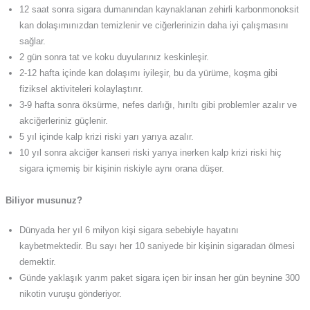
12 saat sonra sigara dumanından kaynaklanan zehirli karbonmonoksit
kan dolaşımınızdan temizlenir ve ciğerlerinizin daha iyi çalışmasını
sağlar.
2 gün sonra tat ve koku duyularınız keskinleşir.
2-12 hafta içinde kan dolaşımı iyileşir, bu da yürüme, koşma gibi
fiziksel aktiviteleri kolaylaştırır.
3-9 hafta sonra öksürme, nefes darlığı, hırıltı gibi problemler azalır ve
akciğerleriniz güçlenir.
5 yıl içinde kalp krizi riski yarı yarıya azalır.
10 yıl sonra akciğer kanseri riski yarıya inerken kalp krizi riski hiç
sigara içmemiş bir kişinin riskiyle aynı orana düşer.
Biliyor musunuz?
Dünyada her yıl 6 milyon kişi sigara sebebiyle hayatını
kaybetmektedir. Bu sayı her 10 saniyede bir kişinin sigaradan ölmesi
demektir.
Günde yaklaşık yarım paket sigara içen bir insan her gün beynine 300
nikotin vuruşu gönderiyor.