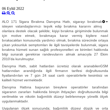
06 Eylül 2022
ALO 171 Sigara Bırakma Danışma Hattı, sigarayı bırakmak
isteyen vatandaşlarımızı teşvik edip bırakma kararını almış
olanlara destek olacak şekilde; kişiyi bırakma girişiminde bulunmak
için motive etmek, bırakmaya karar vermiş kişilere nasıl
bırakacakları konusunda yardımcı olmak, bırakma sürecinde ortaya
çıkan yoksunluk semptomları ile ilgili tavsiyelerde bulunmak, sigara
bırakma hizmeti sunan sağlık profesyonelleri ve birimleri hakkında
bilgi sunarak gerekirse randevularını almak amacıyla 27 Ekim
2010’da kurulmuştur.
Danışma Hattı, sabit hatlardan ücretsiz olarak aranabilenGSM
hatlarından arandığında ilgili firmanın tarifesi doğrultusunda
fiyatlandırılan ve 7 gün 24 saat canlı operatörlerle kesintisiz ve
kaliteli hizmet vermektedir.
Danışma Hattına başvuran bireylere operatörler tarafından
sigaranın zararları hakkında bireyin ihtiyaçları doğrultusunda bilgi
verilmekte ve nikotin bağımlılık düzeyi belirlenmeye yönelik ölçek
uygulanmaktadır.
Uygulanan ölçek sonucunda; bağımlılık düzeyi düşük ve orta