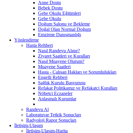
Anne Dostu
Bebek Dostu
Gebe Okulu Eğitimleri
Gebe Okulu
Doğum Salonu ve Bekleme
Doğal Olan Normal Doğum
Emzirme Danışmanlığı
Yönlendirme
Hasta Rehberi
Nasıl Randevu Alınır?
Ziyaret Saatleri ve Kuralları
Nasıl Muayene Olurum?
Muayene Saatleri
Hasta - Çalışan Hakları ve Sorumlulukları
Engelli Rehberi
Sağlık Kurulu Başvurusu
Refakat Politikamız ve Refakatçi Kuralları
Nöbetçi Eczaneler
Anlaşmalı Kurumlar
Randevu Al
Laboratuvar Tetkik Sonuçları
Radyoloji Rapor Sonuçları
İletişim-Ulaşım
İletişim-Ulaşım-Harita