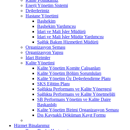
Kalite Politikamız
Enerji Yönetim Sistemi
Değerlerimiz
Hastane Yönetimi
Başhekim
Başhekim Yardımcısı
İdari ve Mali İşler Müdürü
İdari ve Mali İşler Müdür Yardımcısı
Sağlık Bakım Hizmetleri Müdürü
Organizasyon Şeması
Organizasyon Yapısı
İdari Birimler
Kalite Yönetimi
Kalite Yönetim Komite Çalışanları
Kalite Yönetim Bölüm Sorumluları
Kalite Yönetim Öz Değerlendirme Planı
SKS Eğitim Planı
Sağlıkta Performans ve Kalite Yönergesi
Sağlıkta Performans ve Kalite Yönetmeliği
SB Performans Yönetim ve Kalite Daire
Başkanlığı
Kalite Yönetim Birimi Organizasyon Şeması
Dış Kaynaklı Döküman Kayıt Formu
Hizmet Binalarımız