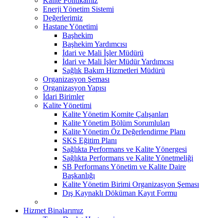
Kalite Politikamız
Enerji Yönetim Sistemi
Değerlerimiz
Hastane Yönetimi
Başhekim
Başhekim Yardımcısı
İdari ve Mali İşler Müdürü
İdari ve Mali İşler Müdür Yardımcısı
Sağlık Bakım Hizmetleri Müdürü
Organizasyon Şeması
Organizasyon Yapısı
İdari Birimler
Kalite Yönetimi
Kalite Yönetim Komite Çalışanları
Kalite Yönetim Bölüm Sorumluları
Kalite Yönetim Öz Değerlendirme Planı
SKS Eğitim Planı
Sağlıkta Performans ve Kalite Yönergesi
Sağlıkta Performans ve Kalite Yönetmeliği
SB Performans Yönetim ve Kalite Daire
Başkanlığı
Kalite Yönetim Birimi Organizasyon Şeması
Dış Kaynaklı Döküman Kayıt Formu
Hizmet Binalarımız