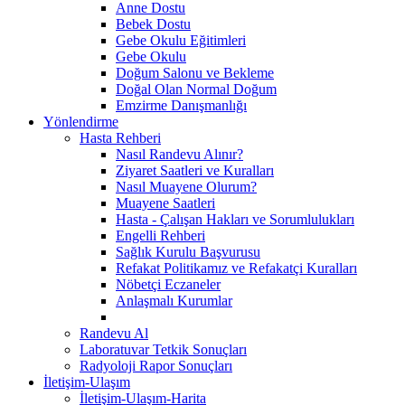
Anne Dostu
Bebek Dostu
Gebe Okulu Eğitimleri
Gebe Okulu
Doğum Salonu ve Bekleme
Doğal Olan Normal Doğum
Emzirme Danışmanlığı
Yönlendirme
Hasta Rehberi
Nasıl Randevu Alınır?
Ziyaret Saatleri ve Kuralları
Nasıl Muayene Olurum?
Muayene Saatleri
Hasta - Çalışan Hakları ve Sorumlulukları
Engelli Rehberi
Sağlık Kurulu Başvurusu
Refakat Politikamız ve Refakatçi Kuralları
Nöbetçi Eczaneler
Anlaşmalı Kurumlar
Randevu Al
Laboratuvar Tetkik Sonuçları
Radyoloji Rapor Sonuçları
İletişim-Ulaşım
İletişim-Ulaşım-Harita