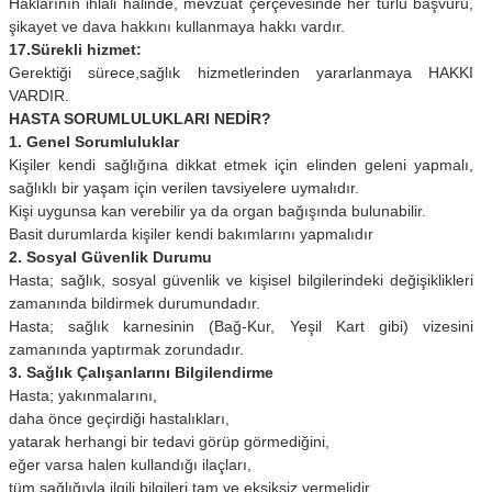
Haklarının ihlali halinde, mevzuat çerçevesinde her türlü başvuru,
şikayet ve dava hakkını kullanmaya hakkı vardır.
17.Sürekli hizmet:
Gerektiği sürece,sağlık hizmetlerinden yararlanmaya HAKKI
VARDIR.
HASTA SORUMLULUKLARI NEDİR?
1. Genel Sorumluluklar
Kişiler kendi sağlığına dikkat etmek için elinden geleni yapmalı,
sağlıklı bir yaşam için verilen tavsiyelere uymalıdır.
Kişi uygunsa kan verebilir ya da organ bağışında bulunabilir.
Basit durumlarda kişiler kendi bakımlarını yapmalıdır
2. Sosyal Güvenlik Durumu
Hasta; sağlık, sosyal güvenlik ve kişisel bilgilerindeki değişiklikleri
zamanında bildirmek durumundadır.
Hasta; sağlık karnesinin (Bağ-Kur, Yeşil Kart gibi) vizesini
zamanında yaptırmak zorundadır.
3. Sağlık Çalışanlarını Bilgilendirme
Hasta; yakınmalarını,
daha önce geçirdiği hastalıkları,
yatarak herhangi bir tedavi görüp görmediğini,
eğer varsa halen kullandığı ilaçları,
tüm sağlığıyla ilgili bilgileri tam ve eksiksiz vermelidir.