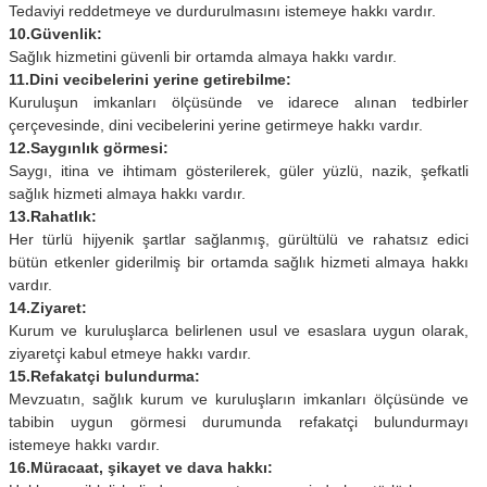
Tedaviyi reddetmeye ve durdurulmasını istemeye hakkı vardır.
10.Güvenlik:
Sağlık hizmetini güvenli bir ortamda almaya hakkı vardır.
11.Dini vecibelerini yerine getirebilme:
Kuruluşun imkanları ölçüsünde ve idarece alınan tedbirler
çerçevesinde, dini vecibelerini yerine getirmeye hakkı vardır.
12.Saygınlık görmesi:
Saygı, itina ve ihtimam gösterilerek, güler yüzlü, nazik, şefkatli
sağlık hizmeti almaya hakkı vardır.
13.Rahatlık:
Her türlü hijyenik şartlar sağlanmış, gürültülü ve rahatsız edici
bütün etkenler giderilmiş bir ortamda sağlık hizmeti almaya hakkı
vardır.
14.Ziyaret:
Kurum ve kuruluşlarca belirlenen usul ve esaslara uygun olarak,
ziyaretçi kabul etmeye hakkı vardır.
15.Refakatçi bulundurma:
Mevzuatın, sağlık kurum ve kuruluşların imkanları ölçüsünde ve
tabibin uygun görmesi durumunda refakatçi bulundurmayı
istemeye hakkı vardır.
16.Müracaat, şikayet ve dava hakkı: