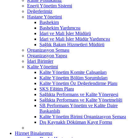
Kalite Politikamız
Enerji Yönetim Sistemi
Değerlerimiz
Hastane Yönetimi
Başhekim
Başhekim Yardımcısı
İdari ve Mali İşler Müdürü
İdari ve Mali İşler Müdür Yardımcısı
Sağlık Bakım Hizmetleri Müdürü
Organizasyon Şeması
Organizasyon Yapısı
İdari Birimler
Kalite Yönetimi
Kalite Yönetim Komite Çalışanları
Kalite Yönetim Bölüm Sorumluları
Kalite Yönetim Öz Değerlendirme Planı
SKS Eğitim Planı
Sağlıkta Performans ve Kalite Yönergesi
Sağlıkta Performans ve Kalite Yönetmeliği
SB Performans Yönetim ve Kalite Daire
Başkanlığı
Kalite Yönetim Birimi Organizasyon Şeması
Dış Kaynaklı Döküman Kayıt Formu
Hizmet Binalarımız