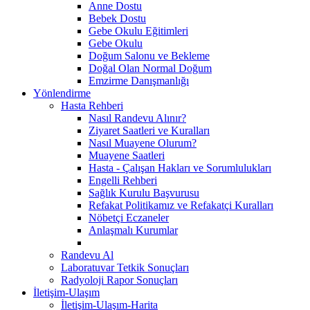
Anne Dostu
Bebek Dostu
Gebe Okulu Eğitimleri
Gebe Okulu
Doğum Salonu ve Bekleme
Doğal Olan Normal Doğum
Emzirme Danışmanlığı
Yönlendirme
Hasta Rehberi
Nasıl Randevu Alınır?
Ziyaret Saatleri ve Kuralları
Nasıl Muayene Olurum?
Muayene Saatleri
Hasta - Çalışan Hakları ve Sorumlulukları
Engelli Rehberi
Sağlık Kurulu Başvurusu
Refakat Politikamız ve Refakatçi Kuralları
Nöbetçi Eczaneler
Anlaşmalı Kurumlar
Randevu Al
Laboratuvar Tetkik Sonuçları
Radyoloji Rapor Sonuçları
İletişim-Ulaşım
İletişim-Ulaşım-Harita