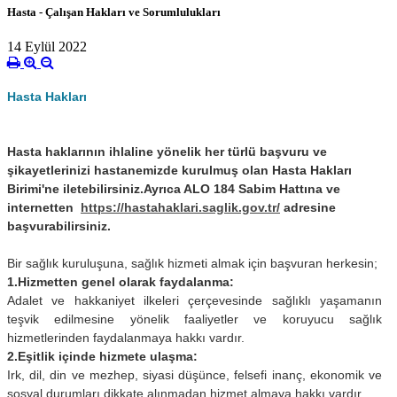
Hasta - Çalışan Hakları ve Sorumlulukları
14 Eylül 2022
Hasta Hakları
Hasta haklarının ihlaline yönelik her türlü başvuru ve
şikayetlerinizi hastanemizde kurulmuş olan Hasta Hakları
Birimi'ne iletebilirsiniz.Ayrıca ALO 184 Sabim Hattına ve
internetten
https://hastahaklari.saglik.gov.tr/
adresine
başvurabilirsiniz.
Bir sağlık kuruluşuna, sağlık hizmeti almak için başvuran herkesin;
1.Hizmetten genel olarak faydalanma:
Adalet ve hakkaniyet ilkeleri çerçevesinde sağlıklı yaşamanın
teşvik edilmesine yönelik faaliyetler ve koruyucu sağlık
hizmetlerinden faydalanmaya hakkı vardır.
2.Eşitlik içinde hizmete ulaşma:
Irk, dil, din ve mezhep, siyasi düşünce, felsefi inanç, ekonomik ve
sosyal durumları dikkate alınmadan hizmet almaya hakkı vardır.