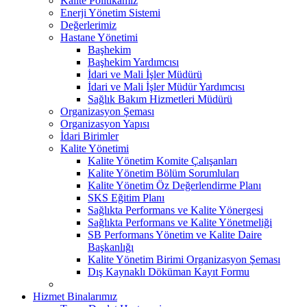
Kalite Politikamız
Enerji Yönetim Sistemi
Değerlerimiz
Hastane Yönetimi
Başhekim
Başhekim Yardımcısı
İdari ve Mali İşler Müdürü
İdari ve Mali İşler Müdür Yardımcısı
Sağlık Bakım Hizmetleri Müdürü
Organizasyon Şeması
Organizasyon Yapısı
İdari Birimler
Kalite Yönetimi
Kalite Yönetim Komite Çalışanları
Kalite Yönetim Bölüm Sorumluları
Kalite Yönetim Öz Değerlendirme Planı
SKS Eğitim Planı
Sağlıkta Performans ve Kalite Yönergesi
Sağlıkta Performans ve Kalite Yönetmeliği
SB Performans Yönetim ve Kalite Daire
Başkanlığı
Kalite Yönetim Birimi Organizasyon Şeması
Dış Kaynaklı Döküman Kayıt Formu
Hizmet Binalarımız