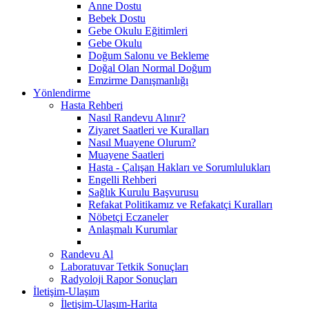
Anne Dostu
Bebek Dostu
Gebe Okulu Eğitimleri
Gebe Okulu
Doğum Salonu ve Bekleme
Doğal Olan Normal Doğum
Emzirme Danışmanlığı
Yönlendirme
Hasta Rehberi
Nasıl Randevu Alınır?
Ziyaret Saatleri ve Kuralları
Nasıl Muayene Olurum?
Muayene Saatleri
Hasta - Çalışan Hakları ve Sorumlulukları
Engelli Rehberi
Sağlık Kurulu Başvurusu
Refakat Politikamız ve Refakatçi Kuralları
Nöbetçi Eczaneler
Anlaşmalı Kurumlar
Randevu Al
Laboratuvar Tetkik Sonuçları
Radyoloji Rapor Sonuçları
İletişim-Ulaşım
İletişim-Ulaşım-Harita