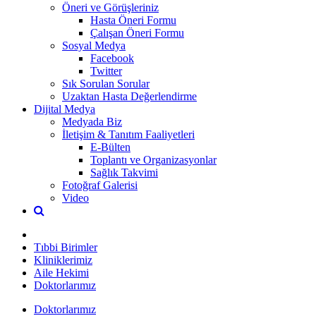
Öneri ve Görüşleriniz
Hasta Öneri Formu
Çalışan Öneri Formu
Sosyal Medya
Facebook
Twitter
Sık Sorulan Sorular
Uzaktan Hasta Değerlendirme
Dijital Medya
Medyada Biz
İletişim & Tanıtım Faaliyetleri
E-Bülten
Toplantı ve Organizasyonlar
Sağlık Takvimi
Fotoğraf Galerisi
Video
Tıbbi Birimler
Kliniklerimiz
Aile Hekimi
Doktorlarımız
Doktorlarımız