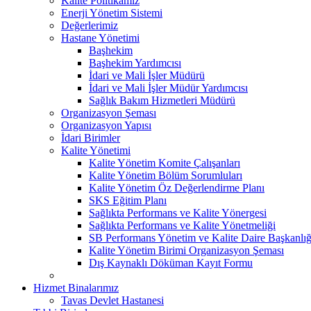
Kalite Politikamız
Enerji Yönetim Sistemi
Değerlerimiz
Hastane Yönetimi
Başhekim
Başhekim Yardımcısı
İdari ve Mali İşler Müdürü
İdari ve Mali İşler Müdür Yardımcısı
Sağlık Bakım Hizmetleri Müdürü
Organizasyon Şeması
Organizasyon Yapısı
İdari Birimler
Kalite Yönetimi
Kalite Yönetim Komite Çalışanları
Kalite Yönetim Bölüm Sorumluları
Kalite Yönetim Öz Değerlendirme Planı
SKS Eğitim Planı
Sağlıkta Performans ve Kalite Yönergesi
Sağlıkta Performans ve Kalite Yönetmeliği
SB Performans Yönetim ve Kalite Daire Başkanlığ
Kalite Yönetim Birimi Organizasyon Şeması
Dış Kaynaklı Döküman Kayıt Formu
Hizmet Binalarımız
Tavas Devlet Hastanesi