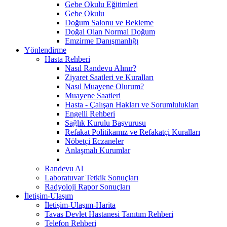
Gebe Okulu Eğitimleri
Gebe Okulu
Doğum Salonu ve Bekleme
Doğal Olan Normal Doğum
Emzirme Danışmanlığı
Yönlendirme
Hasta Rehberi
Nasıl Randevu Alınır?
Ziyaret Saatleri ve Kuralları
Nasıl Muayene Olurum?
Muayene Saatleri
Hasta - Çalışan Hakları ve Sorumlulukları
Engelli Rehberi
Sağlık Kurulu Başvurusu
Refakat Politikamız ve Refakatçi Kuralları
Nöbetçi Eczaneler
Anlaşmalı Kurumlar
Randevu Al
Laboratuvar Tetkik Sonuçları
Radyoloji Rapor Sonuçları
İletişim-Ulaşım
İletişim-Ulaşım-Harita
Tavas Devlet Hastanesi Tanıtım Rehberi
Telefon Rehberi